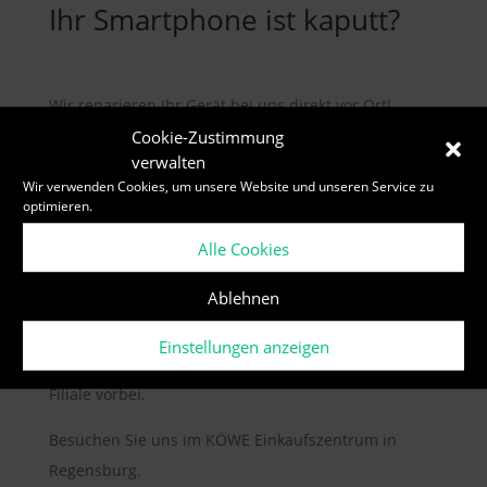
Ihr Smartphone ist kaputt?
Wir reparieren Ihr Gerät bei uns direkt vor Ort!
Cookie-Zustimmung
Ob Apple iPhone, iPad oder Android Geräte von
verwalten
Samsung, Huawei und co. – wir kümmern uns
Wir verwenden Cookies, um unsere Website und unseren Service zu
optimieren.
schnellstens um Ihr Gerät!
Alle Cookies
Wir beheben Display-Schäden und übernehmen den
Austausch von Akkus.
Ablehnen
Vereinbaren Sie einen Termin telefonisch unter 0941
Einstellungen anzeigen
/ 85 08 46 11 oder schauen Sie einfach bei uns in der
Filiale vorbei.
Besuchen Sie uns im KÖWE Einkaufszentrum in
Regensburg.